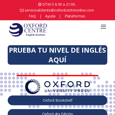
GTM-5 6:30 a 21:00.
servicioalcliente@oxfordcentreonline.com
FAQ
|
Ayuda
|
Plataformas
PRUEBA TU NIVEL DE INGLÉS
AQUÍ
Oxford Bookshelf
Oxford 4ta Edición